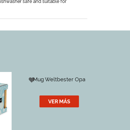
 dishwasher safe and suitable for
s
Mug Weltbester Opa
VER MÁS