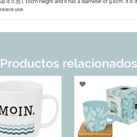
up is 0.35 l, 10cm height and it has a diameter of 9.8cm. It is
owave use.
Productos relacionado