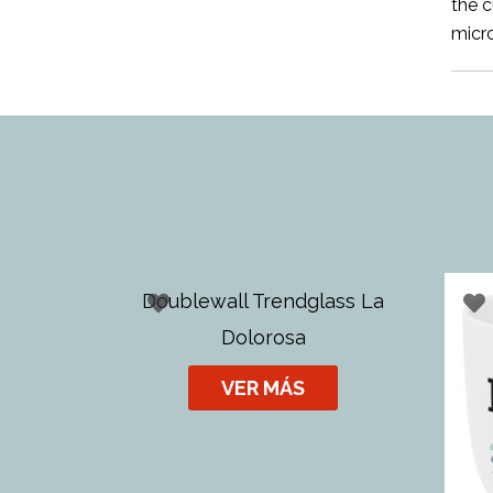
the c
micr
Doublewall Trendglass La
Dolorosa
VER MÁS