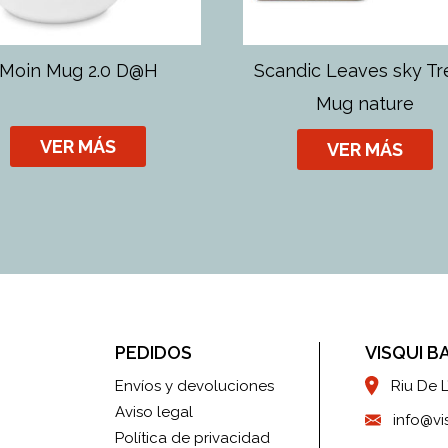
Moin Mug 2.0 D@H
Scandic Leaves sky T
Mug nature
VER MÁS
VER MÁS
PEDIDOS
VISQUI B
Envíos y devoluciones
Riu De L
Aviso legal
info@v
Política de privacidad