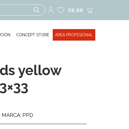
€
0.00
UCIÓN
CONCEPT STORE
AREA PROFESIONAL
lds yellow
3×33
MARCA: PPD